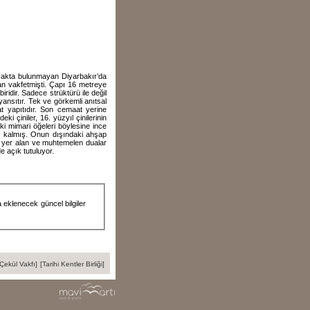
yakta bulunmayan Diyarbakır’da
n vakfetmişti. Çapı 16 metreye
idir. Sadece strüktürü ile değil
yansıtır. Tek ve görkemli anıtsal
at yapıtıdır. Son cemaat yerine
eki çiniler, 16. yüzyıl çinilerinin
k ki mimari öğeleri böylesine ince
sı kalmış. Onun dışındaki ahşap
de yer alan ve muhtemelen dualar
e açık tutuluyor.
a eklenecek güncel bilgiler
[Çekül Vakfı]
[Tarihi Kentler Birliği]