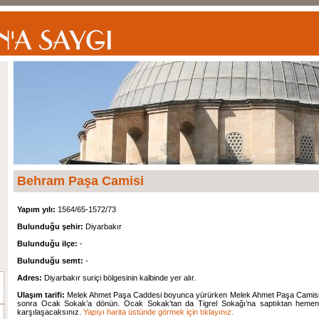
Behram Paşa Camisi
Yapım yılı:
1564/65-1572/73
Bulunduğu şehir:
Diyarbakır
Bulunduğu ilçe:
-
Bulunduğu semt:
-
Adres:
Diyarbakır suriçi bölgesinin kalbinde yer alır.
Ulaşım tarifi:
Melek Ahmet Paşa Caddesi boyunca yürürken Melek Ahmet Paşa Camisi’n
sonra Ocak Sokak’a dönün. Ocak Sokak’tan da Tigrel Sokağı’na saptıktan hemen 
karşılaşacaksınız.
Yapıyı harita üstünde görmek için tıklayınız.