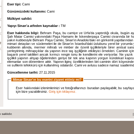
Eser tipi:
Cami
Günümüzdeki kullanımı:
Cami
Mülkiyet sahibi:
Yapıyı Sinan'a atfeden kaynaklar :
TM
Eser hakkında bilgi:
Behram Paşa, bu camiye ve Urfa’da yaptırdığı okula, bugün a
Şah Matar Camisi yakınındaki Paşa Hamamı ile İskenderpaşa Camisi civarında bir ha
yakın kubbesiyle Behram Paşa Camisi, Sinan’ın Anadolu’daki en görkemli yapıtlarından bir
mimari detayları ve süslemeleri ile de Sinan’ın İstanbul’daki üslubunu yerel bir yorumla 
kubbenin altında, mermer mihrab ve minber de özenli işçilikleriyle birer anıtsal san
yerleştirimiş mihrapçıklar da yapının ince taş işçiliğinin etkileyici örnekleri. Caminin içind
başarılı yerel taklitleri ancak kırmızı rengin tonu ile kendilerini ele veriyorlar. Ne yazı
işçilikli yapının ahşap öğelerinden geriye bir tek ana kapının yorgun kündekari kapı
elemanlar son dönemlere aittir. Yapının ilginç özelliklerinden biri caminin dört köşesin
ve sufilerin tefekkürü için kullanılmış odalardır. Cami ve avlusu sadece namaz saatlerind
Güncellenme tarihi:
27.11.2015
Mimar Sinan'ın bu eserini ziyaret ettiniz mi?
Eser hakkındaki izlenimlerinizi ve fotoğraflarınızı buradan paylaşabilir, bu sayfay
için bize yazabilirsiniz.
Giriş için tıklayınız.
saklıdır.